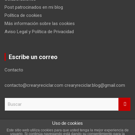
Post patrocinados en mi blog
Política de cookies
Más información sobre las cookies
Aviso Legal y Política de Privacidad
Escribe un correo
Contacto
contacto@crearyreciclar.com crearyreciclar.blog@gmail.com
B
u
s
c
Uso de cookies
a
Este sitio web utiliza cookies para que usted tenga la mejor experiencia de
r
Copyright ©2026
Aviso Legal y Política de Privacidad
usuario. Si continúa navegando está dando su consentimiento para la