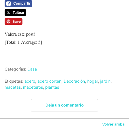
Valora este post!
[Total:
1
Average:
5
]
Categorías:
Casa
Etiquetas:
acero
,
acero corten
,
Decoración
,
hogar
,
jardin
,
macetas
,
maceteros
,
plantas
Deja un comentario
Volver arriba