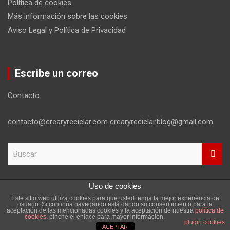
Política de cookies
Más información sobre las cookies
Aviso Legal y Política de Privacidad
Escribe un correo
Contacto
contacto@crearyreciclar.com crearyreciclar.blog@gmail.com
B
u
s
c
Uso de cookies
a
Este sitio web utiliza cookies para que usted tenga la mejor experiencia de
r
Copyright ©2026
Aviso Legal y Política de Privacidad
usuario. Si continúa navegando está dando su consentimiento para la
aceptación de las mencionadas cookies y la aceptación de nuestra
política de
Tema por:
Theme Horse
Funciona gracias a:
WordPress
cookies
, pinche el enlace para mayor información.
plugin cookies
ACEPTAR