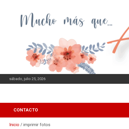
Saltar
al
contenido
sábado, julio 25, 2026
CONTACTO
Inicio
imprimir fotos