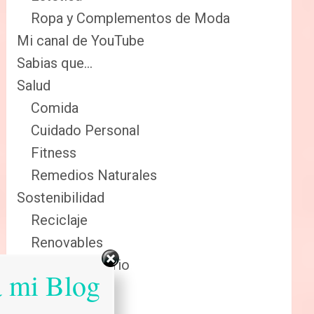
Ropa y Complementos de Moda
Mi canal de YouTube
Sabias que…
Salud
Comida
Cuidado Personal
Fitness
Remedios Naturales
Sostenibilidad
Reciclaje
Renovables
Sector Primario
a mi Blog
Tecnologia
Tienda