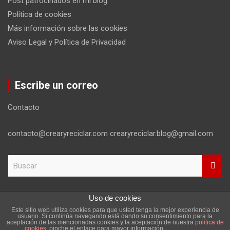
Post patrocinados en mi blog
Política de cookies
Más información sobre las cookies
Aviso Legal y Política de Privacidad
Escribe un correo
Contacto
contacto@crearyreciclar.com crearyreciclar.blog@gmail.com
B
u
s
c
Uso de cookies
a
Este sitio web utiliza cookies para que usted tenga la mejor experiencia de
r
Copyright ©2026
Aviso Legal y Política de Privacidad
usuario. Si continúa navegando está dando su consentimiento para la
aceptación de las mencionadas cookies y la aceptación de nuestra
política de
Tema por:
Theme Horse
Funciona gracias a:
WordPress
cookies
, pinche el enlace para mayor información.