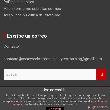
Política de cookies
Más información sobre las cookies
Aviso Legal y Política de Privacidad
Escribe un correo
Contacto
contacto@crearyreciclar.com crearyreciclar.blog@gmail.com
B
u
s
c
Uso de cookies
a
Este sitio web utiliza cookies para que usted tenga la mejor experiencia de
r
Copyright ©2026
Aviso Legal y Política de Privacidad
usuario. Si continúa navegando está dando su consentimiento para la
aceptación de las mencionadas cookies y la aceptación de nuestra
política de
Tema por:
Theme Horse
Funciona gracias a:
WordPress
cookies
, pinche el enlace para mayor información.
plugin cookies
ACEPTAR