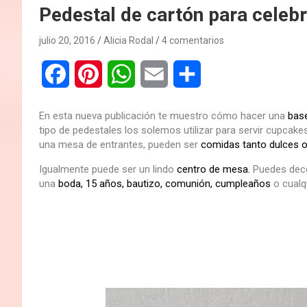
Pedestal de cartón para celeb
julio 20, 2016
Alicia Rodal
4 comentarios
F
P
W
E
C
a
i
h
m
o
En esta nueva publicación te muestro cómo hacer una
base
c
n
a
a
m
tipo de pedestales los solemos utilizar para servir cupca
una mesa de entrantes, pueden ser
comidas tanto dulces 
e
t
t
i
p
Igualmente puede ser un lindo
centro de mesa.
Puedes
deco
b
e
s
l
a
una
boda, 15 años, bautizo, comunión, cumpleaños
o cualqu
o
r
A
r
o
e
p
t
k
s
p
i
t
r