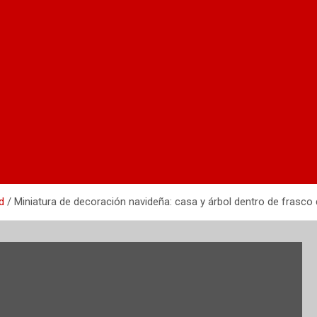
d
Miniatura de decoración navideña: casa y árbol dentro de frasco 