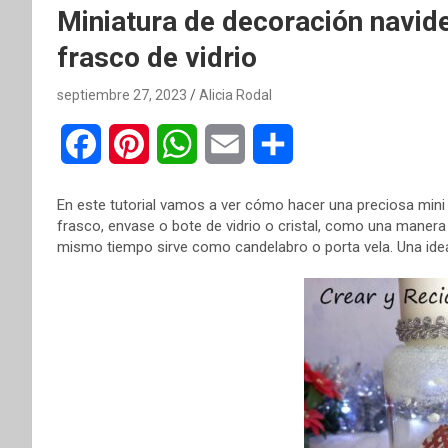
Miniatura de decoración navide
frasco de vidrio
septiembre 27, 2023
Alicia Rodal
F
P
W
E
C
a
i
h
m
o
En este tutorial vamos a ver cómo hacer una preciosa mini 
c
n
a
a
m
frasco, envase o bote de vidrio o cristal, como una manera
mismo tiempo sirve como candelabro o porta vela. Una idea
e
t
t
i
p
b
e
s
l
a
o
r
A
r
o
e
p
t
k
s
p
i