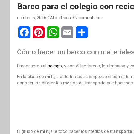
Barco para el colegio con recic
octubre 6, 2016
Alicia Rodal
2 comentarios
F
P
W
E
C
a
i
h
m
o
Cómo hacer un barco con materiales 
c
n
a
a
m
Empezamos el
colegio
, y con él las tareas, los trabajos y l
e
t
t
i
p
En la clase de mi hija, este trimestre empezaron con el te
b
e
s
l
a
conocer los diferentes medios de transporte que haciendo u
o
r
A
r
o
e
p
t
k
s
p
i
t
r
El grupo de mi hija le tocó hacer los medios de
transporte