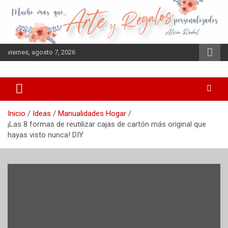
Saltar
al
contenido
viernes, agosto 7, 2026
Inicio
Ideas
Manualidades Hogar
¡Las 8 formas de reutilizar cajas de cartón más original que
hayas visto nunca! DIY