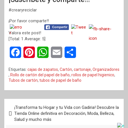
#crearyreciclar
¡Por favor comparte!!
Valora este post!
[Total:
1
Average:
5
]
F
P
W
E
C
a
i
h
m
o
Etiquetas:
cajas de zapatos
,
Cartón
,
cartonaje
,
Organizadores
c
n
a
a
m
,
Rollo de cartón del papel de baño
,
rollos de papel higienico
,
Tubos de cartón
,
tubos de papel de baño
e
t
t
i
p
b
e
s
l
a
Navegación
¡Transforma tu Hogar y tu Vida con Gadiria! Descubre la
o
r
A
r
de
Tienda Online definitiva en Decoración, Moda, Belleza,
Salud y mucho más
entradas
o
e
p
t