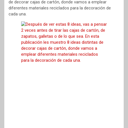
e
t
t
i
p
de decorar cajas de cartón, donde vamos a emplear
diferentes materiales reciclados para la decoración de
b
e
s
l
a
cada una.
o
r
A
r
o
e
p
t
k
s
p
i
t
r