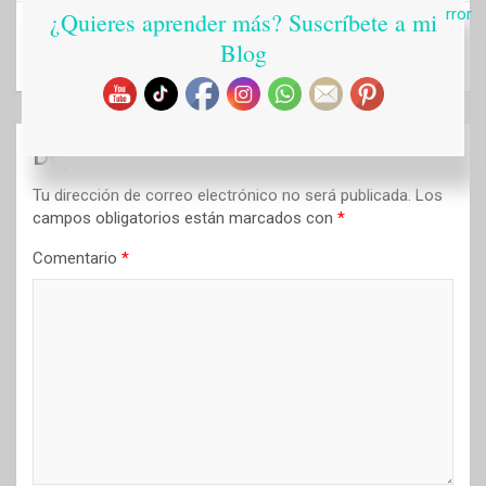
k
s
p
i
¿Quieres aprender más? Suscríbete a mi
Las 15 mejores Ideas de Organizadores de mesa para
Blog
tu zona de trabajo
t
r
Deja una respuesta
Tu dirección de correo electrónico no será publicada.
Los
campos obligatorios están marcados con
*
Comentario
*