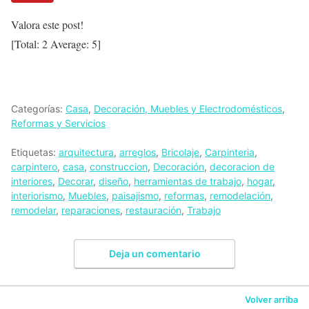
Valora este post!
[Total:
2
Average:
5
]
Categorías:
Casa
,
Decoración, Muebles y Electrodomésticos
,
Reformas y Servicios
Etiquetas:
arquitectura
,
arreglos
,
Bricolaje
,
Carpinteria
,
carpintero
,
casa
,
construccion
,
Decoración
,
decoracion de
interiores
,
Decorar
,
diseño
,
herramientas de trabajo
,
hogar
,
interiorismo
,
Muebles
,
paisajismo
,
reformas
,
remodelación
,
remodelar
,
reparaciones
,
restauración
,
Trabajo
Deja un comentario
Volver arriba