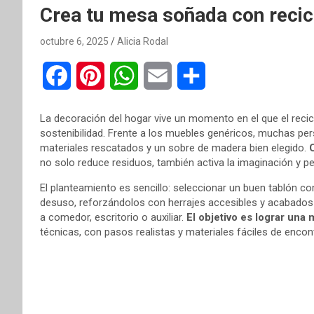
Crea tu mesa soñada con recicl
octubre 6, 2025
Alicia Rodal
F
P
W
E
C
a
i
h
m
o
La decoración del hogar vive un momento en el que el recicl
c
n
a
a
m
sostenibilidad. Frente a los muebles genéricos, muchas p
materiales rescatados y un sobre de madera bien elegido.
e
t
t
i
p
no solo reduce residuos, también activa la imaginación y p
b
e
s
l
a
El planteamiento es sencillo: seleccionar un buen tablón 
desuso, reforzándolos con herrajes accesibles y acabados 
o
r
A
r
a comedor, escritorio o auxiliar.
El objetivo es lograr una
técnicas, con pasos realistas y materiales fáciles de encont
o
e
p
t
k
s
p
i
t
r