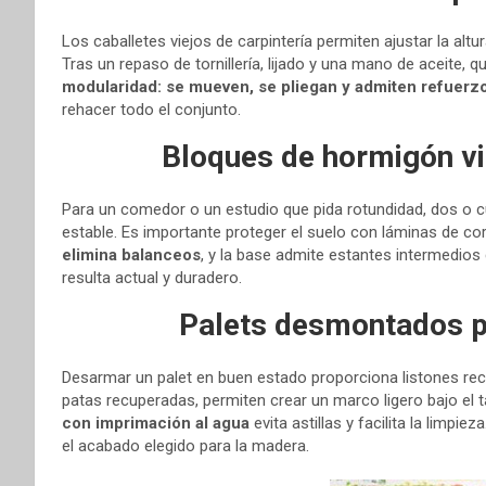
Los caballetes viejos de carpintería permiten ajustar la al
Tras un repaso de tornillería, lijado y una mano de aceite, q
modularidad: se mueven, se pliegan y admiten refuerz
rehacer todo el conjunto.
Bloques de hormigón vi
Para un comedor o un estudio que pida rotundidad, dos o
estable. Es importante proteger el suelo con láminas de cor
elimina balanceos
, y la base admite estantes intermedios 
resulta actual y duradero.
Palets desmontados pa
Desarmar un palet en buen estado proporciona listones rect
patas recuperadas, permiten crear un marco ligero bajo el t
con imprimación al agua
evita astillas y facilita la limpie
el acabado elegido para la madera.