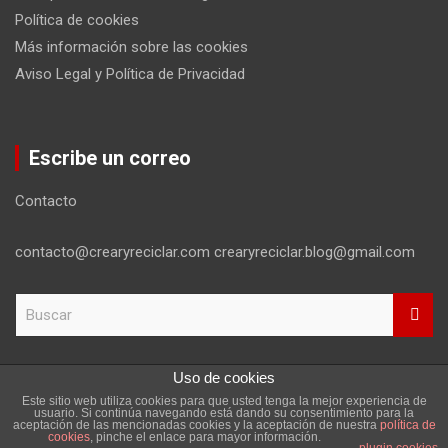
Política de cookies
Más información sobre las cookies
Aviso Legal y Política de Privacidad
Escribe un correo
Contacto
contacto@crearyreciclar.com crearyreciclar.blog@gmail.com
B
u
s
c
Uso de cookies
a
Este sitio web utiliza cookies para que usted tenga la mejor experiencia de
r
Copyright ©2026
Aviso Legal y Política de Privacidad
usuario. Si continúa navegando está dando su consentimiento para la
aceptación de las mencionadas cookies y la aceptación de nuestra
política de
Tema por:
Theme Horse
Funciona gracias a:
WordPress
cookies
, pinche el enlace para mayor información.