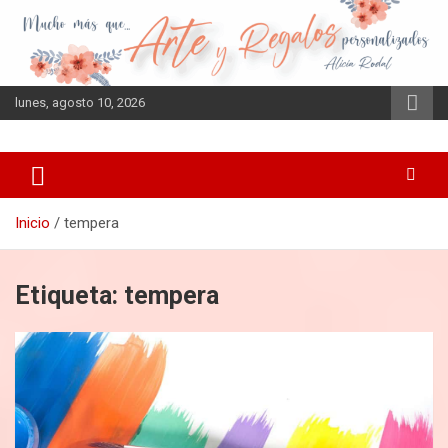
Saltar
al
contenido
lunes, agosto 10, 2026
Inicio
tempera
Etiqueta:
tempera