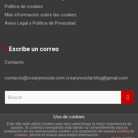
Política de cookies
Más información sobre las cookies
Aviso Legal y Política de Privacidad
Escribe un correo
Contacto
contacto@crearyreciclar.com crearyreciclar.blog@gmail.com
B
u
s
c
Uso de cookies
a
Este sitio web utiliza cookies para que usted tenga la mejor experiencia de
r
Copyright ©2026
Aviso Legal y Política de Privacidad
usuario. Si continúa navegando está dando su consentimiento para la
aceptación de las mencionadas cookies y la aceptación de nuestra
política de
Tema por:
Theme Horse
Funciona gracias a:
WordPress
cookies
, pinche el enlace para mayor información.