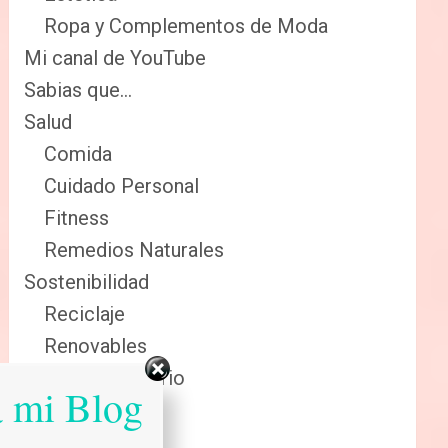
Ropa y Complementos de Moda
Mi canal de YouTube
Sabias que…
Salud
Comida
Cuidado Personal
Fitness
Remedios Naturales
Sostenibilidad
Reciclaje
Renovables
Sector Primario
a mi Blog
Tecnologia
Tienda