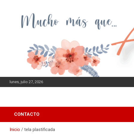
Saltar
al
contenido
lunes, julio 27, 2026
CONTACTO
Inicio
tela plastificada