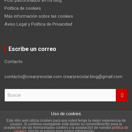
Post patrocinados en mi blog
Política de cookies
Más información sobre las cookies
Aviso Legal y Política de Privacidad
Escribe un correo
Contacto
contacto@crearyreciclar.com crearyreciclar.blog@gmail.com
B
u
s
c
Uso de cookies
a
Este sitio web utiliza cookies para que usted tenga la mejor experiencia de
r
Copyright ©2026
Aviso Legal y Política de Privacidad
usuario. Si continúa navegando está dando su consentimiento para la
aceptación de las mencionadas cookies y la aceptación de nuestra
política de
Tema por:
Theme Horse
Funciona gracias a:
WordPress
cookies
, pinche el enlace para mayor información.