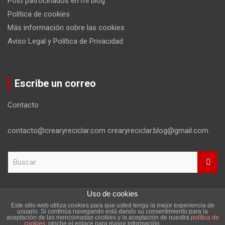
Post patrocinados en mi blog
Política de cookies
Más información sobre las cookies
Aviso Legal y Política de Privacidad
Escribe un correo
Contacto
contacto@crearyreciclar.com crearyreciclar.blog@gmail.com
B
u
s
c
Uso de cookies
a
Este sitio web utiliza cookies para que usted tenga la mejor experiencia de
r
Copyright ©2026
Aviso Legal y Política de Privacidad
usuario. Si continúa navegando está dando su consentimiento para la
aceptación de las mencionadas cookies y la aceptación de nuestra
política de
Tema por:
Theme Horse
Funciona gracias a:
WordPress
cookies
, pinche el enlace para mayor información.