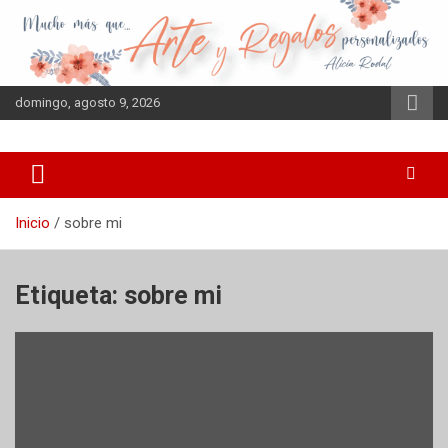
Saltar
al
contenido
domingo, agosto 9, 2026
Inicio
sobre mi
Etiqueta:
sobre mi