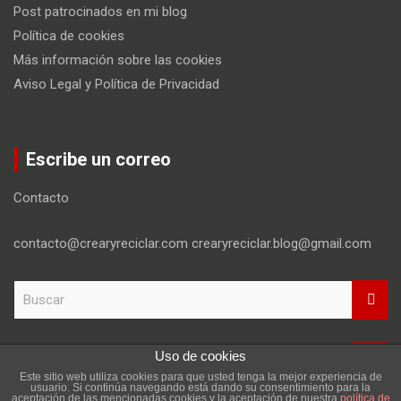
Post patrocinados en mi blog
Política de cookies
Más información sobre las cookies
Aviso Legal y Política de Privacidad
Escribe un correo
Contacto
contacto@crearyreciclar.com crearyreciclar.blog@gmail.com
B
u
s
c
Uso de cookies
a
Este sitio web utiliza cookies para que usted tenga la mejor experiencia de
r
Copyright ©2026
Aviso Legal y Política de Privacidad
usuario. Si continúa navegando está dando su consentimiento para la
aceptación de las mencionadas cookies y la aceptación de nuestra
política de