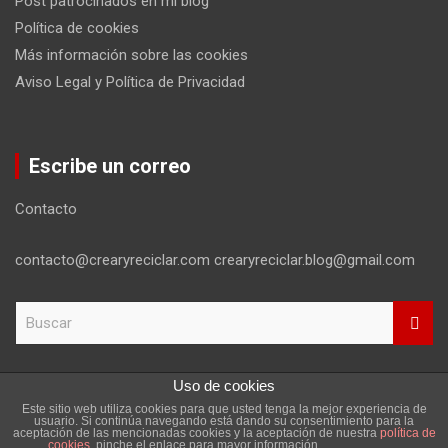
Post patrocinados en mi blog
Política de cookies
Más información sobre las cookies
Aviso Legal y Política de Privacidad
Escribe un correo
Contacto
contacto@crearyreciclar.com crearyreciclar.blog@gmail.com
B
u
s
c
Uso de cookies
a
Este sitio web utiliza cookies para que usted tenga la mejor experiencia de
r
Copyright ©2026
Aviso Legal y Política de Privacidad
usuario. Si continúa navegando está dando su consentimiento para la
aceptación de las mencionadas cookies y la aceptación de nuestra
política de
Tema por:
Theme Horse
Funciona gracias a:
WordPress
cookies
, pinche el enlace para mayor información.