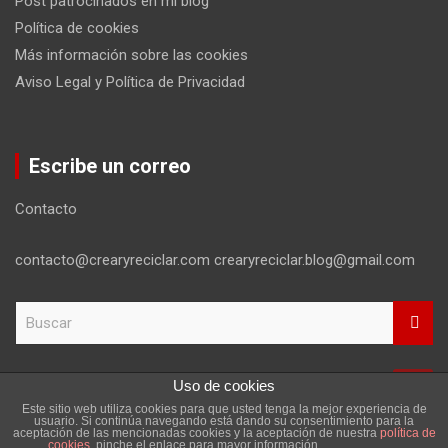
Post patrocinados en mi blog
Política de cookies
Más información sobre las cookies
Aviso Legal y Política de Privacidad
Escribe un correo
Contacto
contacto@crearyreciclar.com crearyreciclar.blog@gmail.com
B
u
s
c
Uso de cookies
a
Este sitio web utiliza cookies para que usted tenga la mejor experiencia de
r
Copyright ©2026
Aviso Legal y Política de Privacidad
usuario. Si continúa navegando está dando su consentimiento para la
aceptación de las mencionadas cookies y la aceptación de nuestra
política de
Tema por:
Theme Horse
Funciona gracias a:
WordPress
cookies
, pinche el enlace para mayor información.