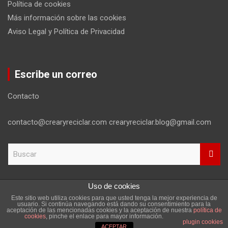
Política de cookies
Más información sobre las cookies
Aviso Legal y Política de Privacidad
Escribe un correo
Contacto
contacto@crearyreciclar.com crearyreciclar.blog@gmail.com
B
u
s
c
Uso de cookies
a
Este sitio web utiliza cookies para que usted tenga la mejor experiencia de
r
Copyright ©2026
Aviso Legal y Política de Privacidad
usuario. Si continúa navegando está dando su consentimiento para la
aceptación de las mencionadas cookies y la aceptación de nuestra
política de
Tema por:
Theme Horse
Funciona gracias a:
WordPress
cookies
, pinche el enlace para mayor información.
plugin cookies
ACEPTAR