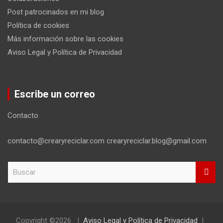
Post patrocinados en mi blog
Política de cookies
Más información sobre las cookies
Aviso Legal y Política de Privacidad
Escribe un correo
Contacto
contacto@crearyreciclar.com crearyreciclar.blog@gmail.com
B
u
s
c
a
r
Copyright ©2026
Aviso Legal y Política de Privacidad