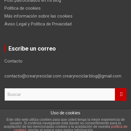
Post patrocinados en mi blog
Política de cookies
Más información sobre las cookies
Aviso Legal y Política de Privacidad
Escribe un correo
Contacto
contacto@crearyreciclar.com crearyreciclar.blog@gmail.com
B
u
s
c
Uso de cookies
a
Este sitio web utiliza cookies para que usted tenga la mejor experiencia de
r
Copyright ©2026
Aviso Legal y Política de Privacidad
usuario. Si continúa navegando está dando su consentimiento para la
aceptación de las mencionadas cookies y la aceptación de nuestra
política de
Tema por:
Theme Horse
Funciona gracias a:
WordPress
cookies
, pinche el enlace para mayor información.