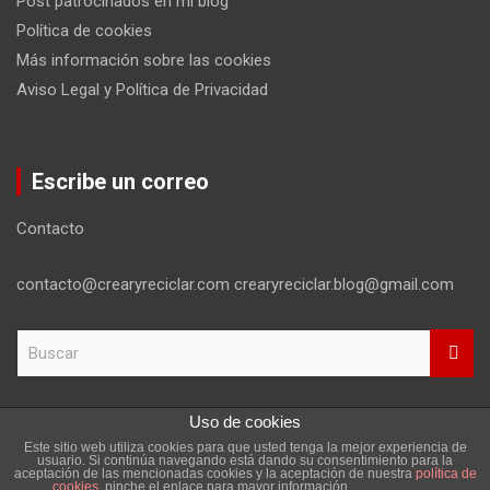
Post patrocinados en mi blog
Política de cookies
Más información sobre las cookies
Aviso Legal y Política de Privacidad
Escribe un correo
Contacto
contacto@crearyreciclar.com crearyreciclar.blog@gmail.com
B
u
s
c
Uso de cookies
a
Este sitio web utiliza cookies para que usted tenga la mejor experiencia de
r
Copyright ©2026
Aviso Legal y Política de Privacidad
usuario. Si continúa navegando está dando su consentimiento para la
aceptación de las mencionadas cookies y la aceptación de nuestra
política de
Tema por:
Theme Horse
Funciona gracias a:
WordPress
cookies
, pinche el enlace para mayor información.