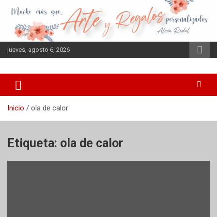
Saltar
al
contenido
jueves, agosto 6, 2026
Inicio
ola de calor
Etiqueta:
ola de calor