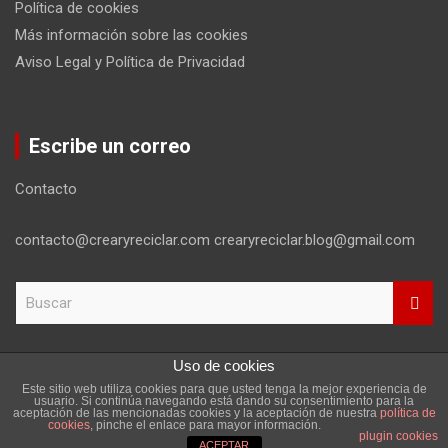
Política de cookies
Más información sobre las cookies
Aviso Legal y Política de Privacidad
Escribe un correo
Contacto
contacto@crearyreciclar.com crearyreciclar.blog@gmail.com
B
u
s
c
Uso de cookies
a
Este sitio web utiliza cookies para que usted tenga la mejor experiencia de
r
Copyright ©2026
Aviso Legal y Política de Privacidad
usuario. Si continúa navegando está dando su consentimiento para la
aceptación de las mencionadas cookies y la aceptación de nuestra
política de
Tema por:
Theme Horse
Funciona gracias a:
WordPress
cookies
, pinche el enlace para mayor información.
plugin cookies
ACEPTAR