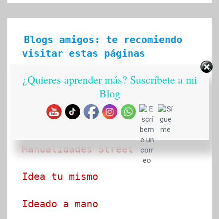
Blogs amigos: te recomiendo 
visitar estas páginas
¿Quieres aprender más? Suscríbete a mi
Ecobrisa Manualidades
Blog
Arte en tus manos con Lili y 
Sam
Manualidades Street
Idea tu mismo
Ideado a mano