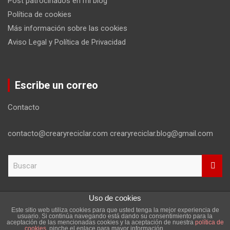
Post patrocinados en mi blog
Política de cookies
Más información sobre las cookies
Aviso Legal y Política de Privacidad
Escribe un correo
Contacto
contacto@crearyreciclar.com crearyreciclar.blog@gmail.com
B
u
s
c
Uso de cookies
a
Este sitio web utiliza cookies para que usted tenga la mejor experiencia de
r
Copyright ©2026
Aviso Legal y Política de Privacidad
usuario. Si continúa navegando está dando su consentimiento para la
aceptación de las mencionadas cookies y la aceptación de nuestra
política de
Tema por:
Theme Horse
Funciona gracias a:
WordPress
cookies
, pinche el enlace para mayor información.