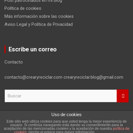
Post patrocinados en mi blog
Política de cookies
Más información sobre las cookies
Aviso Legal y Política de Privacidad
Escribe un correo
Contacto
contacto@crearyreciclar.com crearyreciclar.blog@gmail.com
B
u
s
c
Uso de cookies
a
Este sitio web utiliza cookies para que usted tenga la mejor experiencia de
r
Copyright ©2026
Aviso Legal y Política de Privacidad
usuario. Si continúa navegando está dando su consentimiento para la
aceptación de las mencionadas cookies y la aceptación de nuestra
política de
Tema por:
Theme Horse
Funciona gracias a:
WordPress
cookies
, pinche el enlace para mayor información.