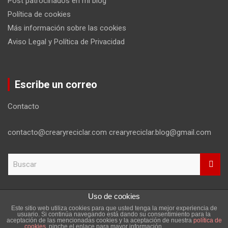
Post patrocinados en mi blog
Política de cookies
Más información sobre las cookies
Aviso Legal y Política de Privacidad
Escribe un correo
Contacto
contacto@crearyreciclar.com crearyreciclar.blog@gmail.com
B
u
s
c
Uso de cookies
a
Este sitio web utiliza cookies para que usted tenga la mejor experiencia de
r
Copyright ©2026
Aviso Legal y Política de Privacidad
usuario. Si continúa navegando está dando su consentimiento para la
aceptación de las mencionadas cookies y la aceptación de nuestra
política de
Tema por:
Theme Horse
Funciona gracias a:
WordPress
cookies
, pinche el enlace para mayor información.