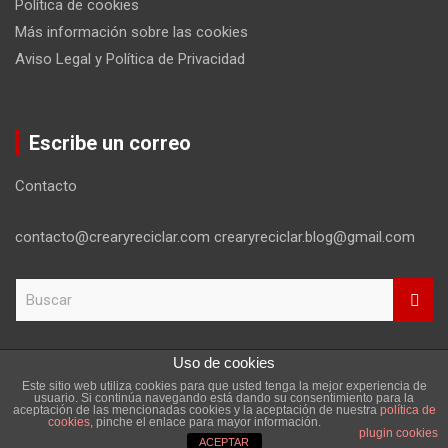
Política de cookies
Más información sobre las cookies
Aviso Legal y Política de Privacidad
Escribe un correo
Contacto
contacto@crearyreciclar.com crearyreciclar.blog@gmail.com
B
u
s
c
Uso de cookies
a
Este sitio web utiliza cookies para que usted tenga la mejor experiencia de
r
Copyright ©2026
Aviso Legal y Política de Privacidad
usuario. Si continúa navegando está dando su consentimiento para la
aceptación de las mencionadas cookies y la aceptación de nuestra
política de
Tema por:
Theme Horse
Funciona gracias a:
WordPress
cookies
, pinche el enlace para mayor información.
plugin cookies
ACEPTAR