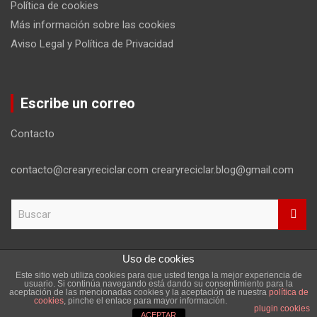
Política de cookies
Más información sobre las cookies
Aviso Legal y Política de Privacidad
Escribe un correo
Contacto
contacto@crearyreciclar.com crearyreciclar.blog@gmail.com
B
u
s
c
Uso de cookies
a
Este sitio web utiliza cookies para que usted tenga la mejor experiencia de
r
Copyright ©2026
Aviso Legal y Política de Privacidad
usuario. Si continúa navegando está dando su consentimiento para la
aceptación de las mencionadas cookies y la aceptación de nuestra
política de
Tema por:
Theme Horse
Funciona gracias a:
WordPress
cookies
, pinche el enlace para mayor información.
plugin cookies
ACEPTAR