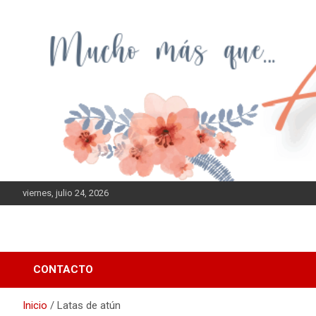
Saltar
al
contenido
viernes, julio 24, 2026
CONTACTO
Inicio
Latas de atún