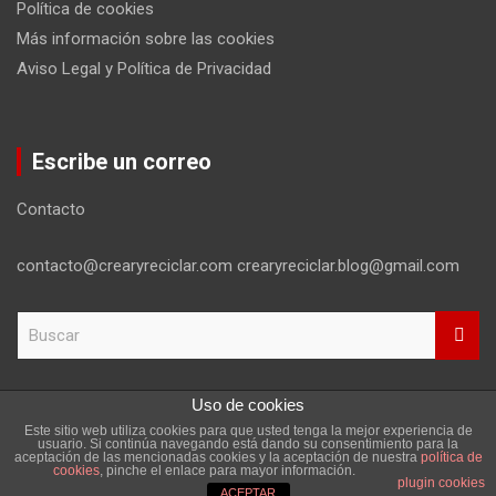
Política de cookies
Más información sobre las cookies
Aviso Legal y Política de Privacidad
Escribe un correo
Contacto
contacto@crearyreciclar.com crearyreciclar.blog@gmail.com
B
u
s
c
Uso de cookies
a
Este sitio web utiliza cookies para que usted tenga la mejor experiencia de
r
Copyright ©2026
Aviso Legal y Política de Privacidad
usuario. Si continúa navegando está dando su consentimiento para la
aceptación de las mencionadas cookies y la aceptación de nuestra
política de
Tema por:
Theme Horse
Funciona gracias a:
WordPress
cookies
, pinche el enlace para mayor información.
plugin cookies
ACEPTAR