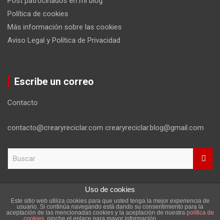
Post patrocinados en mi blog
Política de cookies
Más información sobre las cookies
Aviso Legal y Política de Privacidad
Escribe un correo
Contacto
contacto@crearyreciclar.com crearyreciclar.blog@gmail.com
B
u
s
c
Uso de cookies
a
Este sitio web utiliza cookies para que usted tenga la mejor experiencia de
r
Copyright ©2026
Aviso Legal y Política de Privacidad
usuario. Si continúa navegando está dando su consentimiento para la
aceptación de las mencionadas cookies y la aceptación de nuestra
política de
Tema por:
Theme Horse
Funciona gracias a:
WordPress
cookies
, pinche el enlace para mayor información.