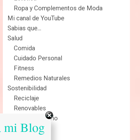
Ropa y Complementos de Moda
Mi canal de YouTube
Sabias que…
Salud
Comida
Cuidado Personal
Fitness
Remedios Naturales
Sostenibilidad
Reciclaje
Renovables
Sector Primario
a mi Blog
Tecnologia
Tienda