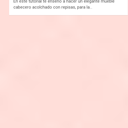
En este tutorial te enseño a hacer un elegante mueble
cabecero acolchado con repisas, para la…