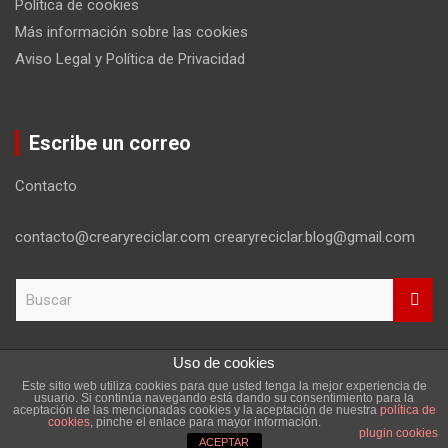
Política de cookies
Más información sobre las cookies
Aviso Legal y Política de Privacidad
Escribe un correo
Contacto
contacto@crearyreciclar.com crearyreciclar.blog@gmail.com
B
u
s
c
Uso de cookies
a
Este sitio web utiliza cookies para que usted tenga la mejor experiencia de
r
Copyright ©2026
Aviso Legal y Política de Privacidad
usuario. Si continúa navegando está dando su consentimiento para la
aceptación de las mencionadas cookies y la aceptación de nuestra
política de
Tema por:
Theme Horse
Funciona gracias a:
WordPress
cookies
, pinche el enlace para mayor información.
plugin cookies
ACEPTAR