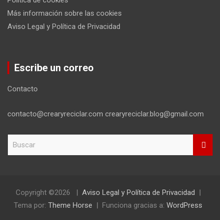
Más información sobre las cookies
Aviso Legal y Política de Privacidad
Escribe un correo
Contacto
contacto@crearyreciclar.com crearyreciclar.blog@gmail.com
B
u
s
c
a
r
Copyright ©2026
Aviso Legal y Política de Privacidad
Tema por:
Theme Horse
Funciona gracias a:
WordPress