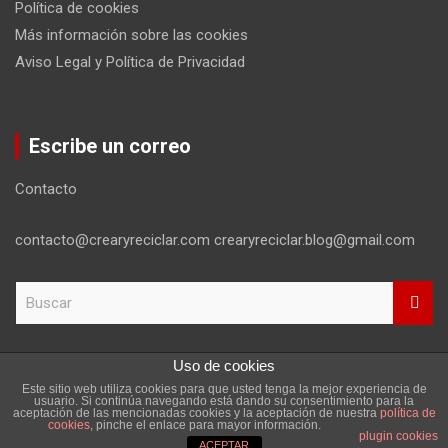
Política de cookies
Más información sobre las cookies
Aviso Legal y Política de Privacidad
Escribe un correo
Contacto
contacto@crearyreciclar.com crearyreciclar.blog@gmail.com
B
u
s
c
Uso de cookies
a
Este sitio web utiliza cookies para que usted tenga la mejor experiencia de
r
Copyright ©2026
Aviso Legal y Política de Privacidad
usuario. Si continúa navegando está dando su consentimiento para la
aceptación de las mencionadas cookies y la aceptación de nuestra
política de
Tema por:
Theme Horse
Funciona gracias a:
WordPress
cookies
, pinche el enlace para mayor información.
plugin cookies
ACEPTAR