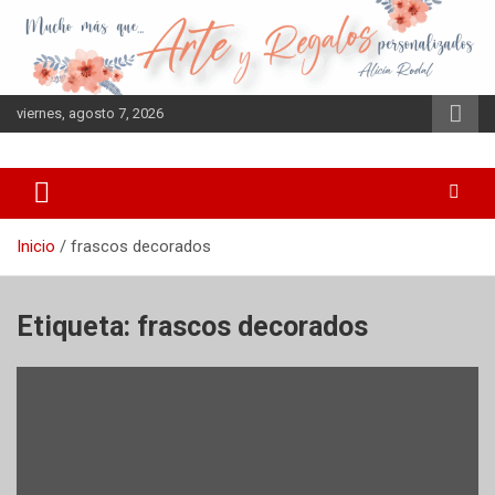
Saltar
al
contenido
viernes, agosto 7, 2026
Inicio
frascos decorados
Etiqueta:
frascos decorados