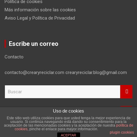
Política de cookies
Más información sobre las cookies
Aviso Legal y Política de Privacidad
Escribe un correo
Contacto
contacto@crearyreciclar.com crearyreciclar.blog@gmail.com
B
u
s
c
Uso de cookies
a
Este sitio web utiliza cookies para que usted tenga la mejor experiencia de
r
Copyright ©2026
Aviso Legal y Política de Privacidad
usuario. Si continúa navegando está dando su consentimiento para la
aceptación de las mencionadas cookies y la aceptación de nuestra
política de
Tema por:
Theme Horse
Funciona gracias a:
WordPress
cookies
, pinche el enlace para mayor información.
plugin cookies
ACEPTAR