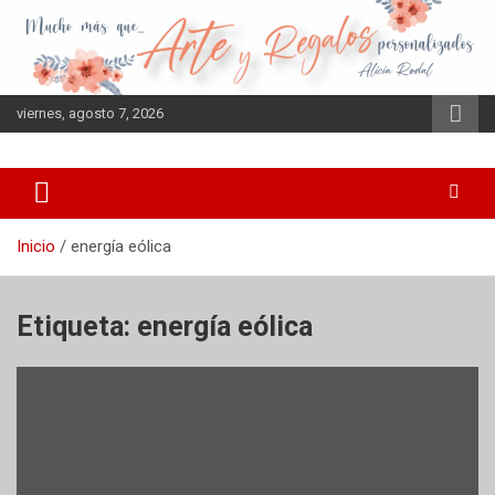
Saltar
al
contenido
viernes, agosto 7, 2026
Inicio
energía eólica
Etiqueta:
energía eólica