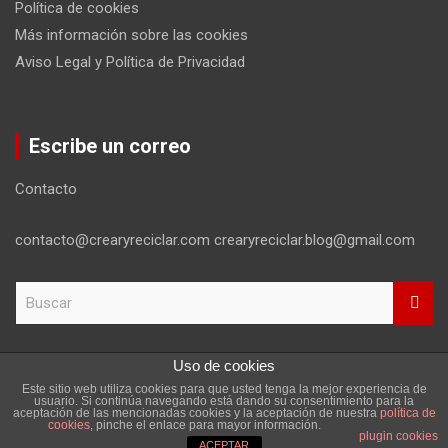
Política de cookies
Más información sobre las cookies
Aviso Legal y Política de Privacidad
Escribe un correo
Contacto
contacto@crearyreciclar.com crearyreciclar.blog@gmail.com
B
u
s
c
Uso de cookies
a
Este sitio web utiliza cookies para que usted tenga la mejor experiencia de
r
Copyright ©2026
Aviso Legal y Política de Privacidad
usuario. Si continúa navegando está dando su consentimiento para la
aceptación de las mencionadas cookies y la aceptación de nuestra
política de
Tema por:
Theme Horse
Funciona gracias a:
WordPress
cookies
, pinche el enlace para mayor información.
plugin cookies
ACEPTAR