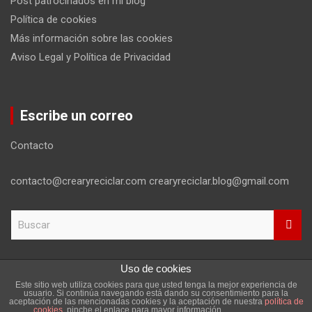
Post patrocinados en mi blog
Política de cookies
Más información sobre las cookies
Aviso Legal y Política de Privacidad
Escribe un correo
Contacto
contacto@crearyreciclar.com crearyreciclar.blog@gmail.com
B
u
s
c
Uso de cookies
a
Este sitio web utiliza cookies para que usted tenga la mejor experiencia de
r
Copyright ©2026
Aviso Legal y Política de Privacidad
usuario. Si continúa navegando está dando su consentimiento para la
aceptación de las mencionadas cookies y la aceptación de nuestra
política de
Tema por:
Theme Horse
Funciona gracias a:
WordPress
cookies
, pinche el enlace para mayor información.