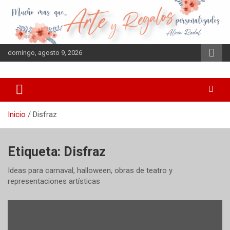
Saltar
al
contenido
domingo, agosto 9, 2026
Inicio
Disfraz
Etiqueta:
Disfraz
Ideas para carnaval, halloween, obras de teatro y
representaciones artísticas