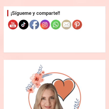
s
c
a
¡Sígueme y comparte!!
r