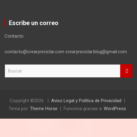
Escribe un correo
Contacto
contacto@crearyreciclar.com crearyreciclar.blog@gmail.com
B
u
s
c
a
r
Copyright ©2026
Aviso Legal y Política de Privacidad
Tema por:
Theme Horse
Funciona gracias a:
WordPress