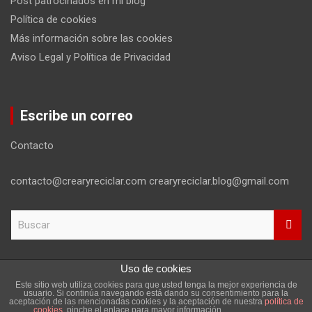
Post patrocinados en mi blog
Política de cookies
Más información sobre las cookies
Aviso Legal y Política de Privacidad
Escribe un correo
Contacto
contacto@crearyreciclar.com crearyreciclar.blog@gmail.com
B
u
s
c
Uso de cookies
a
Este sitio web utiliza cookies para que usted tenga la mejor experiencia de
r
Copyright ©2026
Aviso Legal y Política de Privacidad
usuario. Si continúa navegando está dando su consentimiento para la
aceptación de las mencionadas cookies y la aceptación de nuestra
política de
Tema por:
Theme Horse
Funciona gracias a:
WordPress
cookies
, pinche el enlace para mayor información.