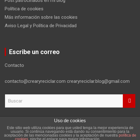
Post patrocinados en mi blog
Política de cookies
Más información sobre las cookies
Aviso Legal y Política de Privacidad
Escribe un correo
Contacto
contacto@crearyreciclar.com crearyreciclar.blog@gmail.com
B
u
s
c
Uso de cookies
a
Este sitio web utiliza cookies para que usted tenga la mejor experiencia de
r
Copyright ©2026
Aviso Legal y Política de Privacidad
usuario. Si continúa navegando está dando su consentimiento para la
aceptación de las mencionadas cookies y la aceptación de nuestra
política de
Tema por:
Theme Horse
Funciona gracias a:
WordPress
cookies
, pinche el enlace para mayor información.