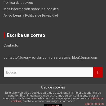
Política de cookies
Más información sobre las cookies
Aviso Legal y Política de Privacidad
Escribe un correo
Contacto
contacto@crearyreciclar.com crearyreciclar.blog@gmail.com
B
u
s
c
Uso de cookies
a
Este sitio web utiliza cookies para que usted tenga la mejor experiencia de
r
Copyright ©2026
Aviso Legal y Política de Privacidad
usuario. Si continúa navegando está dando su consentimiento para la
aceptación de las mencionadas cookies y la aceptación de nuestra
política de
Tema por:
Theme Horse
Funciona gracias a:
WordPress
cookies
, pinche el enlace para mayor información.
plugin cookies