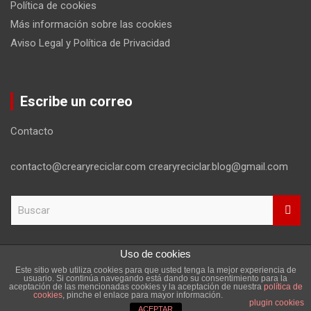
Política de cookies
Más información sobre las cookies
Aviso Legal y Política de Privacidad
Escribe un correo
Contacto
contacto@crearyreciclar.com crearyreciclar.blog@gmail.com
B
u
s
c
Uso de cookies
a
Este sitio web utiliza cookies para que usted tenga la mejor experiencia de
r
Copyright ©2026
Aviso Legal y Política de Privacidad
usuario. Si continúa navegando está dando su consentimiento para la
aceptación de las mencionadas cookies y la aceptación de nuestra
política de
Tema por:
Theme Horse
Funciona gracias a:
WordPress
cookies
, pinche el enlace para mayor información.
plugin cookies
ACEPTAR