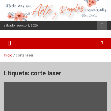
Saltar
al
contenido
sábado, agosto 8, 2026
Inicio
corte laser
Etiqueta:
corte laser