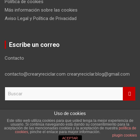
Política de cookies
Más información sobre las cookies
Aviso Legal y Política de Privacidad
Escribe un correo
Contacto
contacto@crearyreciclar.com crearyreciclar.blog@gmail.com
B
u
s
c
Uso de cookies
a
Este sitio web utiliza cookies para que usted tenga la mejor experiencia de
r
Copyright ©2026
Aviso Legal y Política de Privacidad
usuario. Si continúa navegando está dando su consentimiento para la
aceptación de las mencionadas cookies y la aceptación de nuestra
política de
Tema por:
Theme Horse
Funciona gracias a:
WordPress
cookies
, pinche el enlace para mayor información.
plugin cookies
ACEPTAR